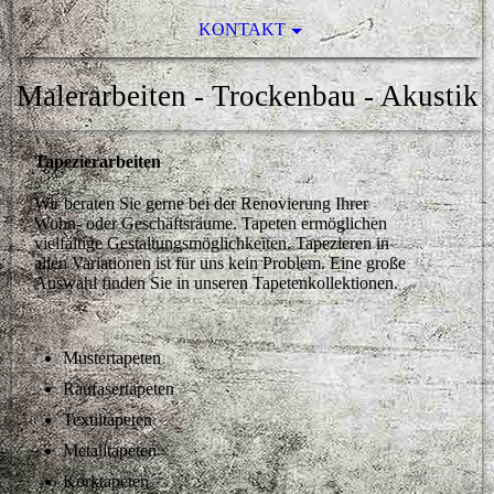
KONTAKT
Malerarbeiten - Trockenbau - Akustik
Tapezierarbeiten
Wir beraten Sie gerne bei der Renovierung Ihrer
Wohn- oder Geschäftsräume. Tapeten ermöglichen
vielfältige Gestaltungsmöglichkeiten. Tapezieren in
allen Variationen ist für uns kein Problem. Eine große
Auswahl finden Sie in unseren Tapetenkollektionen.
Mustertapeten
Raufasertapeten
Textiltapeten
Metalltapeten
Korktapeten