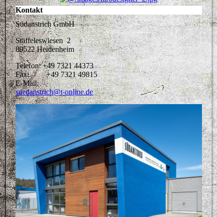
Kontakt
Südanstrich GmbH
Stäffeleswiesen 2
89522 Heidenheim
Telefon: +49 7321 44373
Fax: +49 7321 49815
E-Mail:
suedanstrich@t-online.de